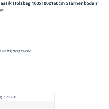
lassik Holzbag 100x100x160cm Sternenboden"
aft
en Netzgittergewebe
g, 1250kg