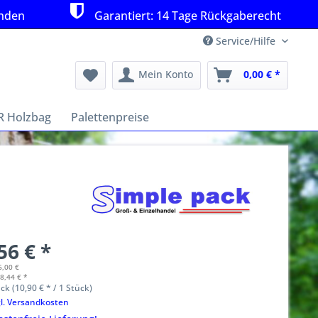
unden
Garantiert: 14 Tage Rückgaberecht
Service/Hilfe
Mein Konto
0,00 € *
 Holzbag
Palettenpreise
56 € *
6,00 €
8,44 € *
ck (10,90 € * / 1 Stück)
gl. Versandkosten