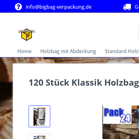
info@bigbag-verpackung.de
Gü
Home
Holzbag mit Abdeckung
Standard Hol
120 Stück Klassik Holzb