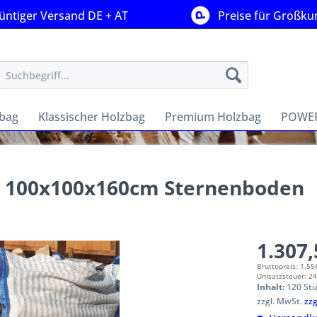
ntiger Versand DE + AT
Preise für Großk
zbag
Klassischer Holzbag
Premium Holzbag
POWER
ag 100x100x160cm Sternenboden
1.307,
Bruttopreis: 1.55
Umsatzsteuer: 24
Inhalt:
120 Stü
zzgl. MwSt.
zz