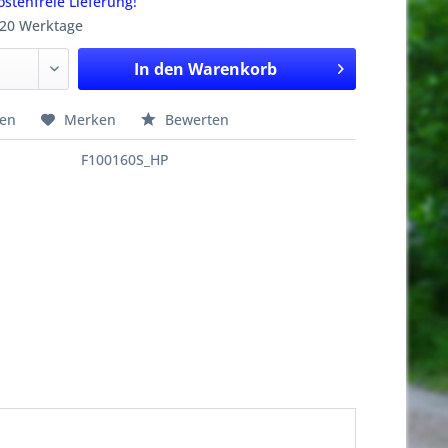
stenfreie Lieferung!
 20 Werktage
In den
Warenkorb
hen
Merken
Bewerten
F100160S_HP